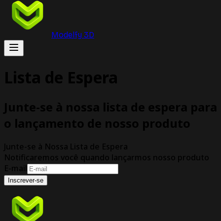
Modelfy 3D
Lista de Espera
Junte-se à nossa lista de espera para
o lançamento de nosso produto
Junte-se à Nossa Lista de Espera
Notificaremos você quando lançarmos nosso produto
E-mail
Inscrever-se