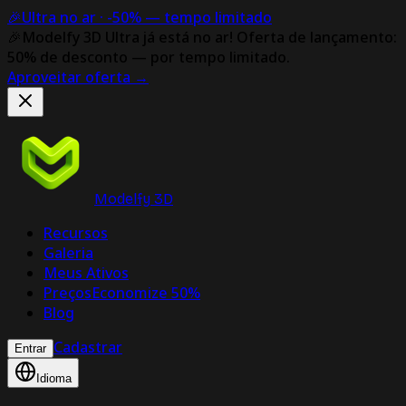
🎉
Ultra no ar ·
-50%
— tempo limitado
🎉
Modelfy 3D Ultra já está no ar!
Oferta de lançamento:
50% de desconto — por tempo limitado.
Aproveitar oferta
→
Modelfy 3D
Recursos
Galeria
Meus Ativos
Preços
Economize 50%
Blog
Cadastrar
Entrar
Idioma