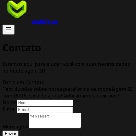
Modelfy 3D
Contato
Estamos aqui para ajudar você com suas necessidades
de modelagem 3D
Entre em Contato
Tem dúvidas sobre nossa plataforma de modelagem 3D
com IA? Precisa de ajuda? Adoraríamos ouvir você!
Nome
E-mail
Mensagem
Enviar