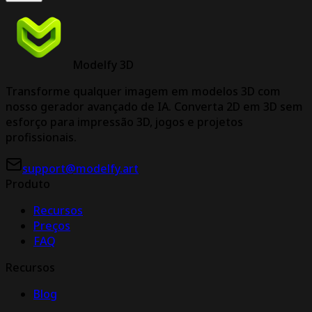
Modelfy 3D
Transforme qualquer imagem em modelos 3D com
nosso gerador avançado de IA. Converta 2D em 3D sem
esforço para impressão 3D, jogos e projetos
profissionais.
support@modelfy.art
Produto
Recursos
Preços
FAQ
Recursos
Blog