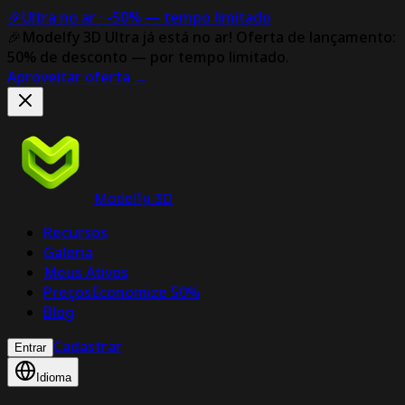
🎉
Ultra no ar ·
-50%
— tempo limitado
🎉
Modelfy 3D Ultra já está no ar!
Oferta de lançamento:
50% de desconto — por tempo limitado.
Aproveitar oferta
→
Modelfy 3D
Recursos
Galeria
Meus Ativos
Preços
Economize 50%
Blog
Cadastrar
Entrar
Idioma