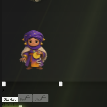
⚡
Standard
Pro
Ultra
🎨
Textur