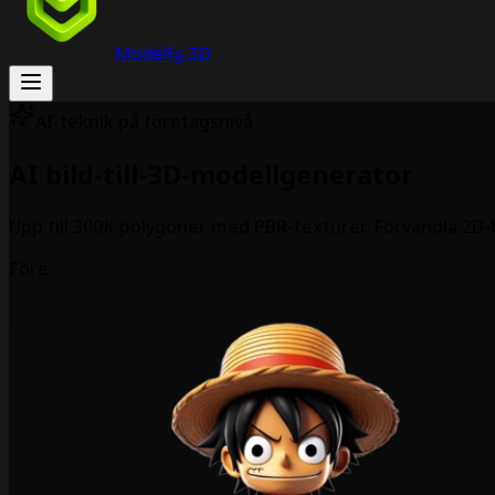
Modelfy 3D
AI-teknik på företagsnivå
AI bild-till-3D-modellgenerator
Upp till 300K polygoner med PBR-texturer. Förvandla 2D-bi
Före