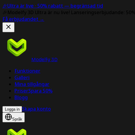
🎉
Ultra är live ·
50% rabatt
— begränsad tid
🎉
Modelfy 3D Ultra är nu live!
Lanseringserbjudande: 50%
Få erbjudandet
→
Modelfy 3D
Funktioner
Galleri
Mina tillgångar
Priser
Spara 50%
Blogg
Skapa konto
Logga in
Språk