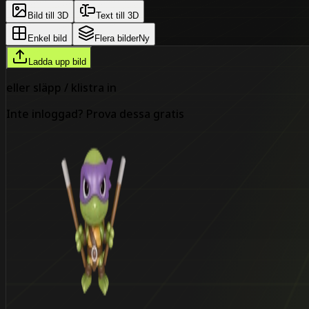
Bild till 3D
Text till 3D
Enkel bild
Flera bilder
Ny
Ladda upp bild
eller släpp / klistra in
Inte inloggad? Prova dessa gratis