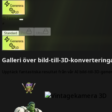
Generera
10
🎨
Textur
⚡
Standard
Pro
Ultra
Generera
10
Galleri över bild-till-3D-konvertering
Upptäck fantastiska resultat från vår AI bild-till-3D-gene