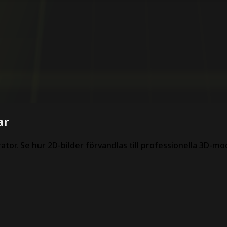
ar
rator. Se hur 2D-bilder förvandlas till professionella 3D-mo