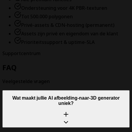
Ondersteuning voor 4K PBR-texturen
Tot 500.000 polygonen
Privé-assets & CDN-hosting (permanent)
Assets zijn privé en eigendom van de klant
Prioriteitssupport & uptime-SLA
Supportcentrum
FAQ
Veelgestelde vragen
Wat maakt jullie AI afbeelding-naar-3D generator
uniek?