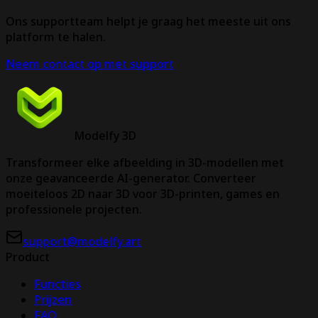
Ons supportteam helpt je graag het meeste uit ons
platform te halen.
Neem contact op met support
Modelfy 3D
Transformeer elke afbeelding in 3D-modellen met
onze geavanceerde AI-generator. Converteer
moeiteloos 2D naar 3D voor 3D-printen, games en
professionele projecten.
support@modelfy.art
Product
Functies
Prijzen
FAQ