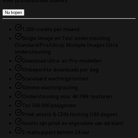
Voor professionele makers
Nu kopen
1.000 credits per maand
Single Image en Text ondersteuning
(Standard/Pro/Ultra); Multiple Images Ultra
ondersteuning
Download Ultra- en Pro-modellen
Onbeperkte downloads per dag
Standaard wachtrijprioriteit
Slimme wachtrijrouting
Ondersteuning voor 4K PBR-texturen
Tot 500.000 polygonen
Privé-assets & CDN-hosting (180 dagen)
Assets zijn privé en eigendom van de klant
E-mailsupport binnen 24 uur