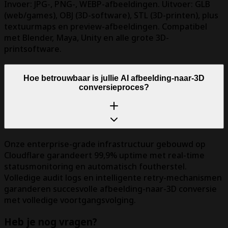
Invoer: JPG-, PNG-, WEBP-afbeeldingen. Uitvoer: GLB
(web/games), OBJ (3D-software), STL (3D-printen), plus
textuurmaps en preview-afbeeldingen. Compatibel
met Blender, Maya, Unity en alle grote 3D-
printsoftware.
Hoe betrouwbaar is jullie AI afbeelding-naar-3D
conversieproces?
Onze enterprise-grade infrastructuur gebouwd op
Cloudflare garandeert 99,9% uptime met real-time
statusmonitoring en automatisch foutherstel.
Volledige audit logs en intelligente retry-mechanismen
garanderen succesvolle afbeelding-naar-3D conversie
met volledige voortgangsvolging.
Heb je nog vragen?