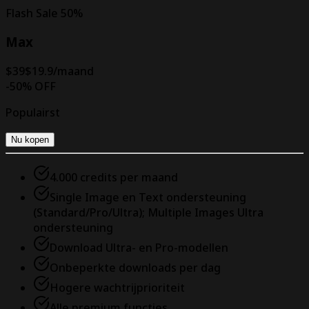
Flash Sale
50
%
Max
$39
$19.9
/maand
-
50
% OFF
Populairst
Nu kopen
4.000 credits per maand
Single Image en Text ondersteuning
(Standard/Pro/Ultra); Multiple Images Ultra
ondersteuning
Download Ultra- en Pro-modellen
Onbeperkte downloads per dag
Hogere wachtrijprioriteit
Alle premium functies