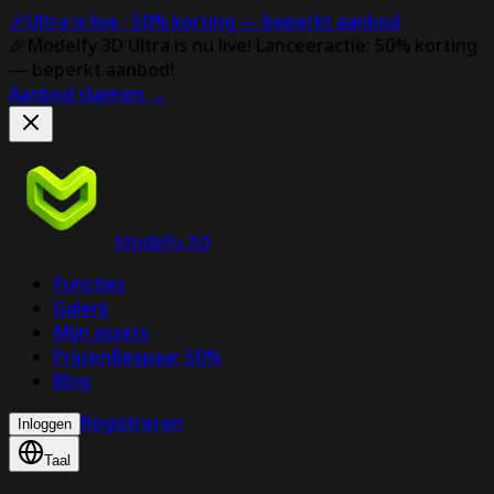
🎉
Ultra is live ·
50% korting
— beperkt aanbod
🎉
Modelfy 3D Ultra is nu live!
Lanceeractie: 50% korting
— beperkt aanbod!
Aanbod claimen
→
Modelfy 3D
Functies
Galerij
Mijn assets
Prijzen
Bespaar 50%
Blog
Registreren
Inloggen
Taal