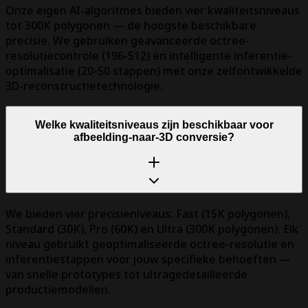
Onze eigen AI-algoritmes bieden vier kwaliteitsniveaus
tot 300K polygonen — de hoogste beschikbare
precisie. We gebruiken geavanceerde octree-
resolutiecontrole (196-512) en intelligente inferentie-
optimalisatie (20-50 stappen) met onze zelfontwikkelde
3D-reconstructietechnologie.
Welke kwaliteitsniveaus zijn beschikbaar voor
afbeelding-naar-3D conversie?
We bieden vier precisieniveaus: Fast (15K polygonen),
Standard (30K), Pro (60K) en Ultra (300K polygonen). Elk
niveau gebruikt geoptimaliseerde octree-resolutie en
inferentiestappen voor jouw specifieke behoeften —
van snelle prototypes tot ultragedetailleerde
productiemodellen.