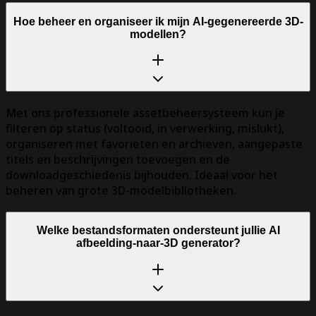
Hoe beheer en organiseer ik mijn AI-gegenereerde 3D-
modellen?
Met ons professionele assetbeheersysteem kun je
filteren op status (voltooid, in verwerking, mislukt),
organiseren met favorieten en archieven, aangepaste
titels en beschrijvingen toevoegen en de
downloadgeschiedenis bijhouden. Ideaal voor het
beheren van grote 3D-modelbibliotheken.
Welke bestandsformaten ondersteunt jullie AI
afbeelding-naar-3D generator?