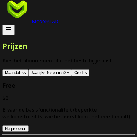
Modelfy 3D
Prijzen
Kies het abonnement dat het beste bij je past
Maandelijks
Jaarlijks
Bespaar 50%
Credits
Free
$0
Ervaar de basisfunctionaliteit (beperkte
welkomstcredits, wie het eerst komt het eerst maalt)
Nu proberen