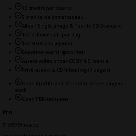
10 credits per maand
5 credits welkomstcadeau
Alleen Single Image & Text to 3D Standard
Tot 2 downloads per dag
Tot 60.000 polygonen
Beperkte wachtrijprioriteit
Assets vallen onder CC BY 4.0 licentie
Privé-assets & CDN-hosting (7 dagen)
Geen Pro/Ultra of Meerdere Afbeeldingen
modi
Geen PBR-texturen
Pro
$15
$9.9
/maand