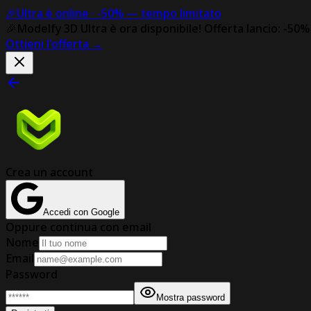
🎉
Ultra è online ·
-50%
— tempo limitato
🎉
Modelfy 3D Ultra è ora disponibile!
Offerta lancio: -50
Ottieni l'offerta
→
Crea un account
Accedi con Google
Oppure continua con email
Nome
Email
Password
Mostra password