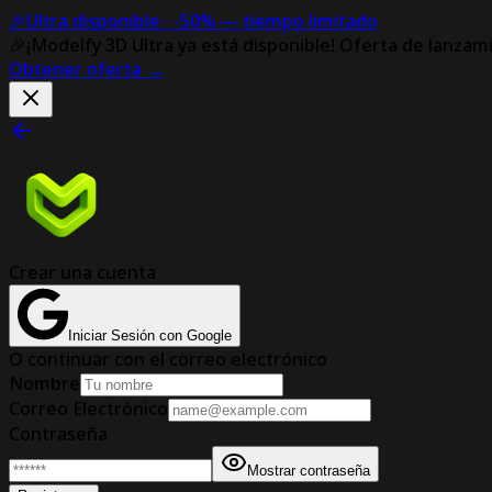
🎉
Ultra disponible ·
-50%
— tiempo limitado
🎉
¡Modelfy 3D Ultra ya está disponible!
Oferta de lanzam
Obtener oferta
→
Crear una cuenta
Iniciar Sesión con Google
O continuar con el correo electrónico
Nombre
Correo Electrónico
Contraseña
Mostrar contraseña